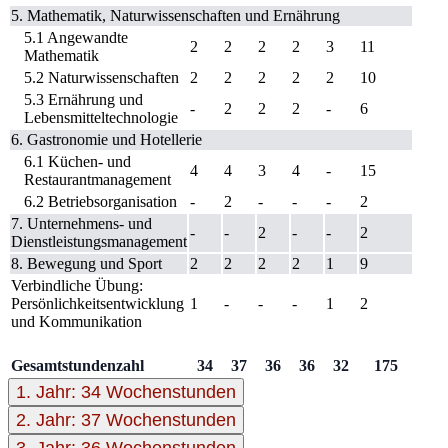
5. Mathematik, Naturwissenschaften und Ernährung
5.1 Angewandte
2
2
2
2
3
11
Mathematik
5.2 Naturwissenschaften
2
2
2
2
2
10
5.3 Ernährung und
-
2
2
2
-
6
Lebensmitteltechnologie
6. Gastronomie und Hotellerie
6.1 Küchen- und
4
4
3
4
-
15
Restaurantmanagement
6.2 Betriebsorganisation
-
2
-
-
-
2
7. Unternehmens- und
-
-
2
-
-
2
Dienstleistungsmanagement
8. Bewegung und Sport
2
2
2
2
1
9
Verbindliche Übung:
Persönlichkeitsentwicklung
1
-
-
-
1
2
und Kommunikation
Gesamtstundenzahl
34
37
36
36
32
175
1. Jahr: 34 Wochenstunden
2. Jahr: 37 Wochenstunden
3. Jahr: 36 Wochenstunden