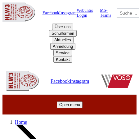
Webuntis
MS-
Facebook
Instagram
Login
Teams
Über uns
Schulformen
Aktuelles
Anmeldung
Service
Kontakt
Schulzentrum
Facebook
Instagram
Open menu
Home