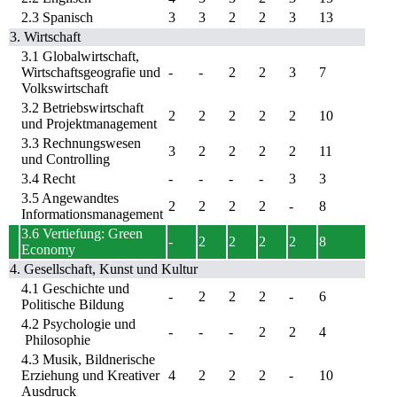
2.3 Spanisch
3
3
2
2
3
13
3. Wirtschaft
3.1 Globalwirtschaft,
Wirtschaftsgeografie und
-
-
2
2
3
7
Volkswirtschaft
3.2 Betriebswirtschaft
2
2
2
2
2
10
und Projektmanagement
3.3 Rechnungswesen
3
2
2
2
2
11
und Controlling
3.4 Recht
-
-
-
-
3
3
3.5 Angewandtes
2
2
2
2
-
8
Informationsmanagement
3.6 Vertiefung: Green
-
2
2
2
2
8
Economy
4. Gesellschaft, Kunst und Kultur
4.1 Geschichte und
-
2
2
2
-
6
Politische Bildung
4.2 Psychologie und
-
-
-
2
2
4
Philosophie
4.3 Musik, Bildnerische
Erziehung und Kreativer
4
2
2
2
-
10
Ausdruck