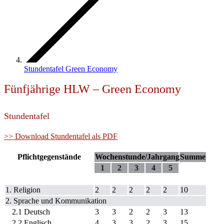
Stundentafel Green Economy
Fünfjährige HLW – Green Economy
Stundentafel
>> Download Stundentafel als PDF
Pflichtgegenstände
Wochenstunde/Jahrgang
Summe
1
2
3
4
5
1. Religion
2
2
2
2
2
10
2. Sprache und Kommunikation
2.1 Deutsch
3
3
2
2
3
13
2.2 Englisch
4
3
3
2
3
15