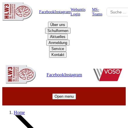
Webuntis
MS-
Facebook
Instagram
Login
Teams
Über uns
Schulformen
Aktuelles
Anmeldung
Service
Kontakt
Schulzentrum
Facebook
Instagram
Open menu
Home