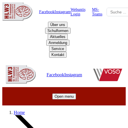
Webuntis
MS-
Facebook
Instagram
Login
Teams
Über uns
Schulformen
Aktuelles
Anmeldung
Service
Kontakt
Schulzentrum
Facebook
Instagram
Open menu
Home