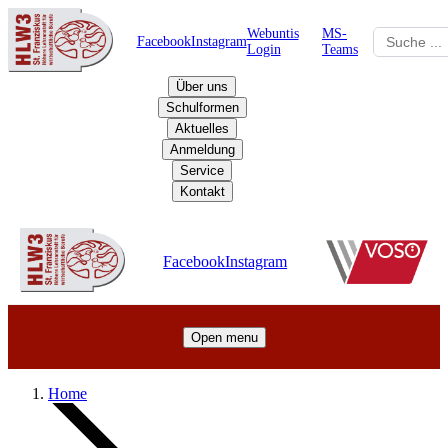
Webuntis
MS-
Facebook
Instagram
Login
Teams
Über uns
Schulformen
Aktuelles
Anmeldung
Service
Kontakt
Schulzentrum
Facebook
Instagram
Open menu
Home