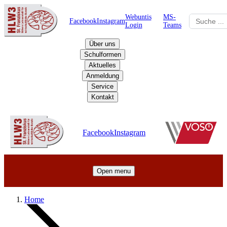
Webuntis
MS-
Facebook
Instagram
Login
Teams
Über uns
Schulformen
Aktuelles
Anmeldung
Service
Kontakt
Schulzentrum
Facebook
Instagram
Open menu
Home