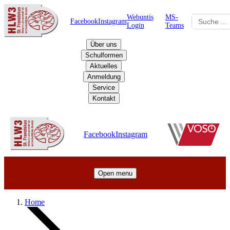
Webuntis
MS-
Facebook
Instagram
Login
Teams
Über uns
Schulformen
Aktuelles
Anmeldung
Service
Kontakt
Schulzentrum
Facebook
Instagram
Open menu
Home