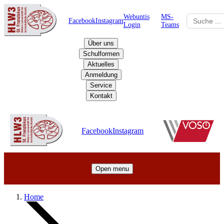
Webuntis
MS-
Facebook
Instagram
Login
Teams
Über uns
Schulformen
Aktuelles
Anmeldung
Service
Kontakt
Schulzentrum
Facebook
Instagram
Open menu
Home