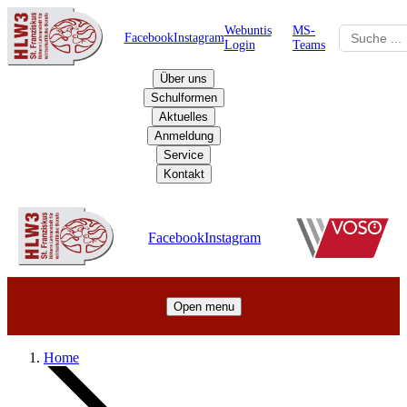
Webuntis
MS-
Facebook
Instagram
Login
Teams
Über uns
Schulformen
Aktuelles
Anmeldung
Service
Kontakt
Schulzentrum
Facebook
Instagram
Open menu
Home