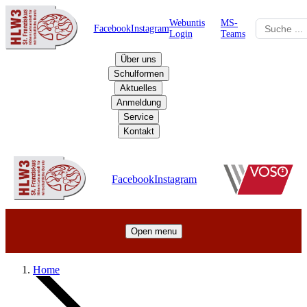
Webuntis
MS-
Facebook
Instagram
Login
Teams
Über uns
Schulformen
Aktuelles
Anmeldung
Service
Kontakt
Schulzentrum
Facebook
Instagram
Open menu
Home